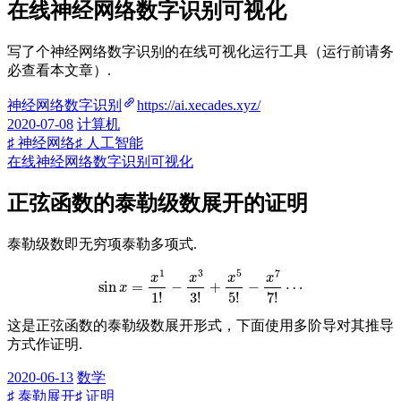
在线神经网络数字识别可视化
写了个神经网络数字识别的在线可视化运行工具（运行前请务
必查看本文章）.
神经网络数字识别
https://ai.xecades.xyz/
2020-07-08
计算机
♯ 神经网络
♯ 人工智能
在线神经网络数字识别可视化
正弦函数的泰勒级数展开的证明
泰勒级数即无穷项泰勒多项式.
sin
x
=
x
1
1
!
−
x
3
3
!
+
x
5
5
!
−
x
7
7
!
⋯
这是正弦函数的泰勒级数展开形式，下面使用多阶导对其推导
方式作证明.
2020-06-13
数学
♯ 泰勒展开
♯ 证明